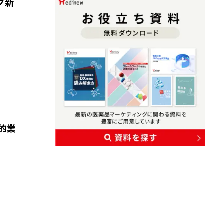
グ新
的業