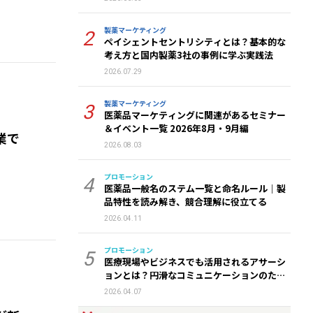
製薬マーケティング
2
ペイシェントセントリシティとは？基本的な
考え方と国内製薬3社の事例に学ぶ実践法
2026.07.29
製薬マーケティング
3
医薬品マーケティングに関連があるセミナー
＆イベント一覧 2026年8月・9月編
業で
2026.08.03
プロモーション
4
医薬品一般名のステム一覧と命名ルール｜製
品特性を読み解き、競合理解に役立てる
2026.04.11
プロモーション
5
医療現場やビジネスでも活用されるアサーシ
ョンとは？円滑なコミュニケーションのため
のトレーニング法
2026.04.07