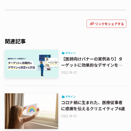
リンクをシェアする
関連記事
デザイン
【医師向けバナーの実例あり】タ
ーゲットに効果的なデザインを決
定する方法
2022.09.07
デザイン
コロナ禍に生まれた、医療従事者
に感謝を伝えるクリエイティブ6選
2022.09.07