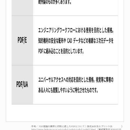
参考／ PDF規格の種類と印刷に適したPDFについて｜株式会社北斗プリント社
）
http://www.hokuto-p.co.jp/useful-info/useful-info07.html
（最終閲覧日2020/07/07