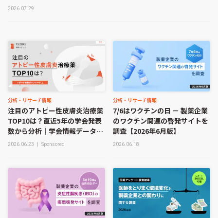
2026.07.29
分析・リサーチ情報
分析・リサーチ情報
注目のアトピー性皮膚炎治療薬
7/6はワクチンの日 － 製薬企業
TOP10は？直近5年の学会発表
のワクチン関連の啓発サイトを
数から分析｜学会情報データベ
調査【2026年6月版】
ース解析レポート
2026.06.23
|
Sponsored
2026.06.18