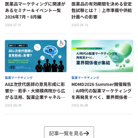
医薬品マーケティングに関連が
医薬品の有効期間を決める安定
あるセミナー＆イベント一覧
性試験とは？｜上市準備や供給
2026年7月・8月編
計画への影響
2026.07.01
2026.06.16
製薬マーケティング
製薬マーケティング
AIは次世代医師の意見形成に影
MDMD2026 Summer開催報告
響か―若手・大規模病院から広
｜AI時代の製薬マーケティング
がる活用、製薬企業チャネルに
を再発見すべく、業界関係者が
迫る存在感
集結
2026.06.09
2026.06.08
記事一覧を見る