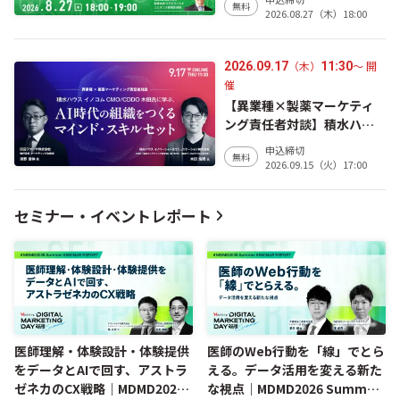
無料
データの連結がひらく、患
2026.08.27（木）18:00
者中心のデータ駆動型医療
―」のお知らせ
（木）
〜 開
2026.09.17
11:30
催
【異業種×製薬マーケティ
ング責任者対談】積水ハウ
ス イノコム CMO/CDDO 木
申込締切
無料
田氏に学ぶ、AI時代の組織を
2026.09.15（火）17:00
つくるマインド・スキルセ
ット
セミナー・イベントレポート
医師理解・体験設計・体験提供
医師のWeb行動を「線」でとら
をデータとAIで回す、アストラ
える。データ活用を変える新た
ゼネカのCX戦略｜MDMD2026
な視点｜MDMD2026 Summer