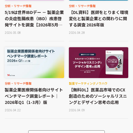
分析・リサーチ情報
分析・リサーチ情報
5/19は世界IBDデー － 製薬企業
【DL資料】医師をとりまく環境
の炎症性腸疾患（IBD）疾患啓
変化と製薬企業との関わりに関
発サイトを調査【2026年5月
する調査 2026年版
版】
2026.05.08
2026.04.28
分析・リサーチ情報
製薬マーケティングノウハウ
製薬企業医療関係者向けサイト
【無料DL】医薬品市場でのCX
ベンチマーク調査レポート｜
創造のためのソーシャルリスニ
2026年Q1（1-3月）版
ングとデザイン思考の応用
2026.04.22
2026.04.09