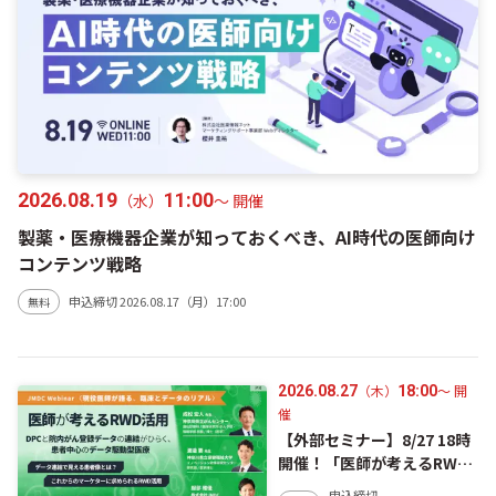
2026.08.19
11:00
（水）
〜 開催
製薬・医療機器企業が知っておくべき、AI時代の医師向け
コンテンツ戦略
申込締切
2026.08.17（月）17:00
無料
（木）
〜 開
2026.08.27
18:00
催
【外部セミナー】8/27 18時
開催！「医師が考えるRWD
活用 ― DPCと院内がん登録
申込締切