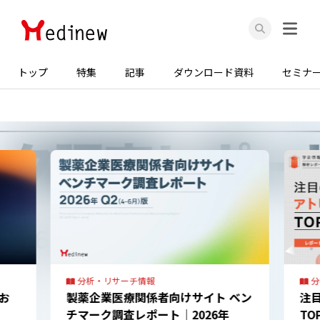
トップ
特集
記事
ダウンロード資料
セミナ
分析・リサーチ情報
分
ベン
注目のアトピー性皮膚炎治療薬
【
TOP10は？直近5年の学会発表数か
と