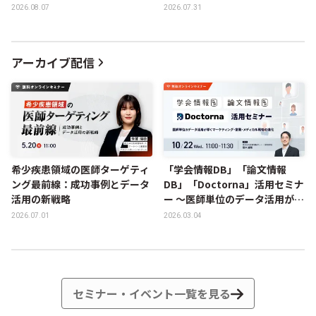
Summerレポート
レポート
2026.08.07
2026.07.31
アーカイブ配信
希少疾患領域の医師ターゲティ
「学会情報DB」「論文情報
ング最前線：成功事例とデータ
DB」「Doctorna」活用セミナ
活用の新戦略
ー ～医師単位のデータ活用が導
くマーケティング・営業・メデ
2026.07.01
2026.03.04
ィカル戦略の進化～
セミナー・イベント一覧を見る