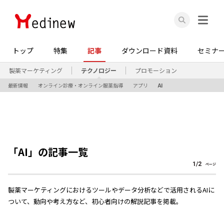
トップ
特集
記事
ダウンロード資料
セミナ
製薬マーケティング
テクノロジー
プロモーション
最新情報
オンライン診療・オンライン服薬指導
アプリ
AI
「
AI
」の記事一覧
1
/
2
ページ
製薬マーケティングにおけるツールやデータ分析などで活用されるAIに
ついて、動向や考え方など、初心者向けの解説記事を掲載。