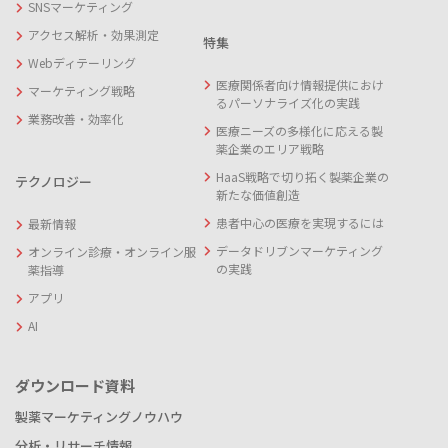
SNSマーケティング
アクセス解析・効果測定
特集
Webディテーリング
医療関係者向け情報提供におけ
マーケティング戦略
るパーソナライズ化の実践
業務改善・効率化
医療ニーズの多様化に応える製
薬企業のエリア戦略
HaaS戦略で切り拓く製薬企業の
テクノロジー
新たな価値創造
患者中心の医療を実現するには
最新情報
データドリブンマーケティング
オンライン診療・オンライン服
の実践
薬指導
アプリ
AI
ダウンロード資料
製薬マーケティングノウハウ
分析・リサーチ情報