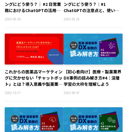
ングにどう使う？｜ #2 日常業
ングにどう使う？｜#1
務におけるChatGPTの活用ア
ChatGPTの注意点と、使いこ
イデア
なすための5つのTips
2023.05.26
2023.05.22
これからの医薬品マーケティン
【初心者向け】医療・製薬業界
グに欠かせない「チャットボッ
DX事例の読み解き方#4：深層
ト」とは？導入意義や製薬業界
学習の大枠を理解しよう
の活用方法を解説
2022.10.17
2022.09.07