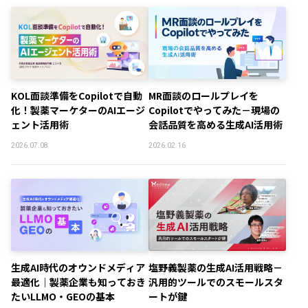
KOL面談準備をCopilotで自動
MR面談のロールプレイを
化！製薬マーケターのAIエージ
Copilotでやってみた－現場の
ェント活用術
会話品質を高める生成AI活用術
2026.07.08
2026.02.16
生成AI時代のオウンドメディア
塩野義製薬の生成AI活用戦略－
最適化｜製薬企業も知っておき
汎用的ツールでのスモールスタ
たいLLMO・GEOの基本
ートが鍵