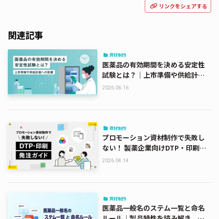
リンクをシェアする
関連記事
資材制作
医薬品の有効期間を決める安定性
試験とは？｜上市準備や供給計画
への影響
2026.06.16
資材制作
プロモーション資材制作で失敗し
ない！ 製薬企業向けDTP・印刷発
注ガイド
2026.04.14
資材制作
医薬品一般名のステム一覧と命名
ルール｜製品特性を読み解き、競