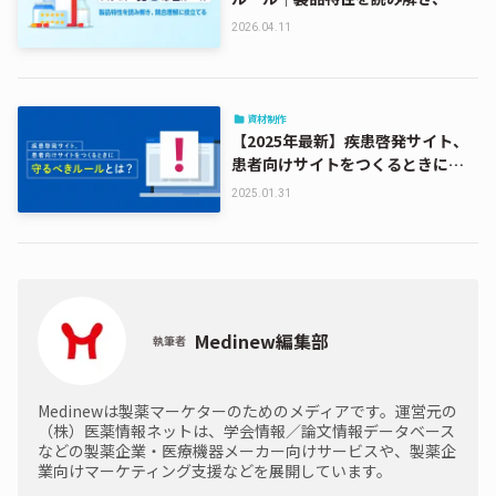
合理解に役立てる
2026.04.11
資材制作
【2025年最新】疾患啓発サイト、
患者向けサイトをつくるときに守
るべきルールとは？
2025.01.31
Medinew編集部
執筆者
Medinewは製薬マーケターのためのメディアです。運営元の
（株）医薬情報ネットは、学会情報／論文情報データベース
などの製薬企業・医療機器メーカー向けサービスや、製薬企
業向けマーケティング支援などを展開しています。