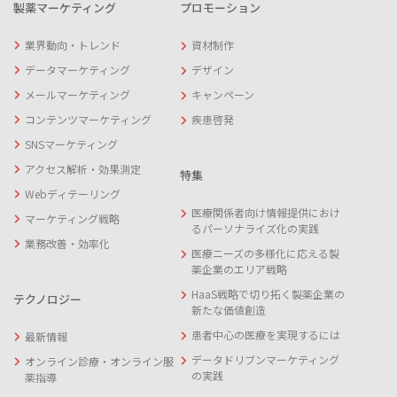
製薬マーケティング
プロモーション
業界動向・トレンド
資材制作
データマーケティング
デザイン
メールマーケティング
キャンペーン
コンテンツマーケティング
疾患啓発
SNSマーケティング
アクセス解析・効果測定
特集
Webディテーリング
医療関係者向け情報提供におけ
マーケティング戦略
るパーソナライズ化の実践
業務改善・効率化
医療ニーズの多様化に応える製
薬企業のエリア戦略
HaaS戦略で切り拓く製薬企業の
テクノロジー
新たな価値創造
患者中心の医療を実現するには
最新情報
データドリブンマーケティング
オンライン診療・オンライン服
の実践
薬指導