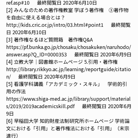
ref.asp#10
最終閲覧日 2020年6月10日
[2] みんなのための著作権教室 学ぼう著作権 ③著作物
を自由に使える場合とは？
http://kids.cric.or.jp/intro/03.html#point1
最終閲覧
日 2020年6月10日
[3] 著作権なるほど質問箱 著作権Q&A
https://pf.bunka.go.jp/chosaku/chosakuken/naruhodo/
answer.asp?Q_ID=0000353
最終閲覧日 2020年6月9日
[4] 立教大学｜図書館ホームページ 5.引用・著作権
http://library.rikkyo.ac.jp/learning/reportguide/citatio
n/
最終閲覧日 2020年6月9日
[5] 看護学科講義「アカデミック・スキル」 学術的引
用の作法
https://www.shiga-med.ac.jp/library/support/material
s/2019/2019academicskill.pdf
最終閲覧日 2020年6月
9日
[6] 早稲田大学 知的財産法制研究所ホームページ 学術論
文における「引用」と著作権法における「引用」（末宗
達行）