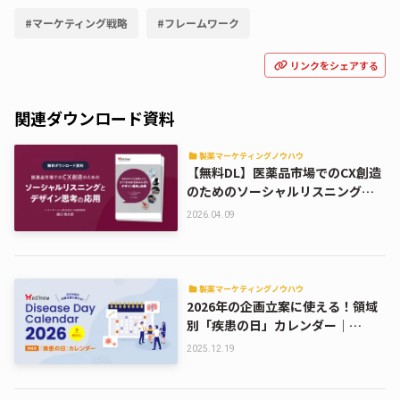
#
マーケティング戦略
#
フレームワーク
リンクをシェアする
関連ダウンロード資料
製薬マーケティングノウハウ
【無料DL】医薬品市場でのCX創造
のためのソーシャルリスニングと
デザイン思考の応用
2026.04.09
製薬マーケティングノウハウ
2026年の企画立案に使える！領域
別「疾患の日」カレンダー｜
Medinew Disease Day Calendar
2025.12.19
2026【DL資料】