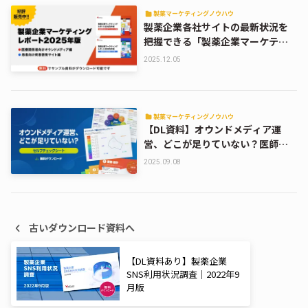
製薬マーケティングノウハウ
製薬企業各社サイトの最新状況を
把握できる「製薬企業マーケティ
ングレポート2025年版」販売中！
2025.12.05
製薬マーケティングノウハウ
【DL資料】オウンドメディア運
営、どこが足りていない？医師向
けサイトセルフチェックシート
2025.09.08
古いダウンロード資料へ
【DL資料あり】製薬企業
SNS利用状況調査｜2022年9
月版