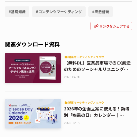
#
基礎知識
#
コンテンツマーケティング
#
疾患啓発
リンクをシェアする
関連ダウンロード資料
製薬マーケティングノウハウ
【無料DL】医薬品市場でのCX創造
のためのソーシャルリスニングと
デザイン思考の応用
2026.04.09
製薬マーケティングノウハウ
2026年の企画立案に使える！領域
別「疾患の日」カレンダー｜
Medinew Disease Day Calendar
2025.12.19
2026【DL資料】