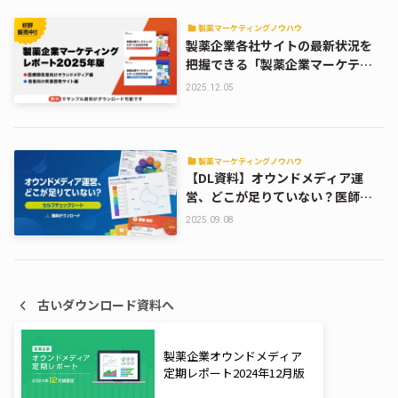
製薬マーケティングノウハウ
製薬企業各社サイトの最新状況を
把握できる「製薬企業マーケティ
ングレポート2025年版」販売中！
2025.12.05
製薬マーケティングノウハウ
【DL資料】オウンドメディア運
営、どこが足りていない？医師向
けサイトセルフチェックシート
2025.09.08
古いダウンロード資料へ
製薬企業オウンドメディア
定期レポート2024年12月版