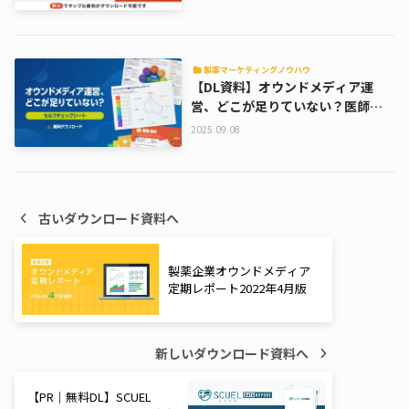
製薬マーケティングノウハウ
【DL資料】オウンドメディア運
営、どこが足りていない？医師向
けサイトセルフチェックシート
2025.09.08
古いダウンロード資料へ
製薬企業オウンドメディア
定期レポート2022年4月版
新しいダウンロード資料へ
【PR｜無料DL】SCUEL