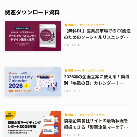
関連ダウンロード資料
製薬マーケティングノウハウ
【無料DL】医薬品市場でのCX創造
のためのソーシャルリスニングと
デザイン思考の応用
2026.04.09
製薬マーケティングノウハウ
2026年の企画立案に使える！領域
別「疾患の日」カレンダー｜
Medinew Disease Day Calendar
2025.12.19
2026【DL資料】
製薬マーケティングノウハウ
製薬企業各社サイトの最新状況を
把握できる「製薬企業マーケティ
ングレポート2025年版」販売中！
2025.12.05