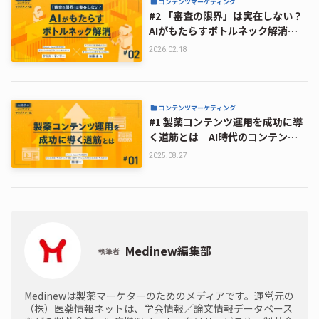
コンテンツマーケティング
#2 「審査の限界」は実在しない？
AIがもたらすボトルネック解消｜AI
時代のコンテンツマネジメント法
2026.02.18
コンテンツマーケティング
#1 製薬コンテンツ運用を成功に導
く道筋とは｜AI時代のコンテンツ
マネジメント法
2025.08.27
Medinew編集部
執筆者
Medinewは製薬マーケターのためのメディアです。運営元の
（株）医薬情報ネットは、学会情報／論文情報データベース