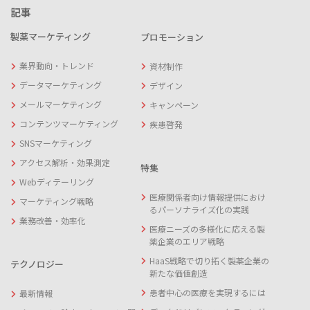
記事
製薬マーケティング
プロモーション
業界動向・トレンド
資材制作
データマーケティング
デザイン
メールマーケティング
キャンペーン
コンテンツマーケティング
疾患啓発
SNSマーケティング
アクセス解析・効果測定
特集
Webディテーリング
医療関係者向け情報提供におけ
マーケティング戦略
るパーソナライズ化の実践
業務改善・効率化
医療ニーズの多様化に応える製
薬企業のエリア戦略
HaaS戦略で切り拓く製薬企業の
テクノロジー
新たな価値創造
患者中心の医療を実現するには
最新情報