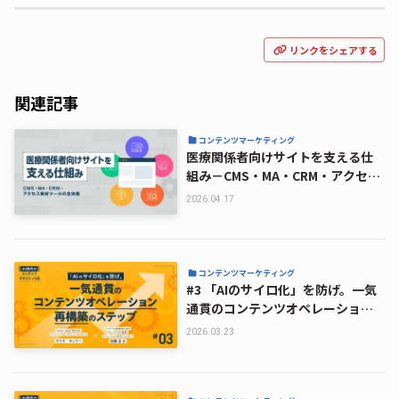
リンクをシェアする
関連記事
コンテンツマーケティング
医療関係者向けサイトを支える仕
組み－CMS・MA・CRM・アクセス
解析ツールの全体像
2026.04.17
コンテンツマーケティング
#3 「AIのサイロ化」を防げ。一気
通貫のコンテンツオペレーション
再構築のステップ｜AI時代のコン
2026.03.23
テンツマネジメント法