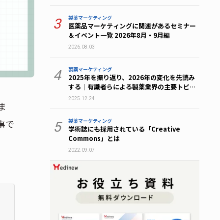
製薬マーケティング
3
医薬品マーケティングに関連があるセミナー
＆イベント一覧 2026年8月・9月編
2026.08.03
製薬マーケティング
4
2025年を振り返り、2026年の変化を先読み
する｜有識者らによる製薬業界の主要トピッ
ク総まとめ
2025.12.24
ま
製薬マーケティング
事で
5
学術誌にも採用されている「Creative
Commons」とは
2022.09.07