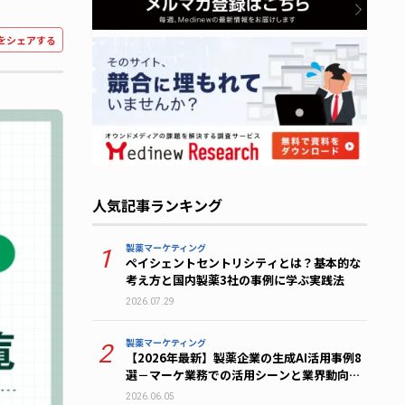
をシェアする
人気記事ランキング
製薬マーケティング
1
ペイシェントセントリシティとは？基本的な
考え方と国内製薬3社の事例に学ぶ実践法
2026.07.29
製薬マーケティング
2
【2026年最新】製薬企業の生成AI活用事例8
選－マーケ業務での活用シーンと業界動向を
解説
2026.06.05