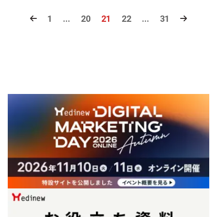
1
...
20
21
22
...
31