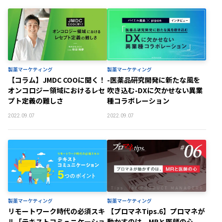
製薬マーケティング
製薬マーケティング
【コラム】JMDC COOに聞く！
-医薬品研究開発に新たな風を
オンコロジー領域におけるレセ
吹き込む-DXに欠かせない異業
プト定義の難しさ
種コラボレーション
2022.09.07
2022.09.07
製薬マーケティング
製薬マーケティング
リモートワーク時代の必須スキ
【プロマネTips.6】プロマネが
ル「テキストコミュニケーショ
動かすのは、MRと医師の心