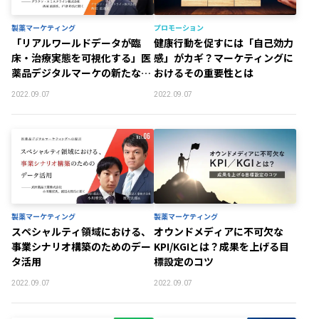
製薬マーケティング
プロモーション
「リアルワールドデータが臨
健康行動を促すには「自己効力
床・治療実態を可視化する」医
感」がカギ？マーケティングに
薬品デジタルマーケの新たな主
おけるその重要性とは
役がマーケティングと営業活動
2022.09.07
2022.09.07
をナビゲート
製薬マーケティング
製薬マーケティング
スペシャルティ領域における、
オウンドメディアに不可欠な
事業シナリオ構築のためのデー
KPI/KGIとは？成果を上げる目
タ活用
標設定のコツ
2022.09.07
2022.09.07