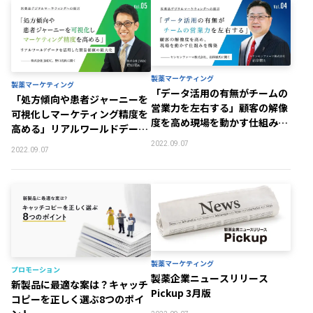
製薬マーケティング
製薬マーケティング
「データ活用の有無がチームの
「処方傾向や患者ジャーニーを
営業力を左右する」顧客の解像
可視化しマーケティング精度を
度を高め現場を動かす仕組みを
高める」リアルワールドデータ
構築
を活用した製品価値の最大化
2022.09.07
2022.09.07
製薬マーケティング
プロモーション
製薬企業ニュースリリース
新製品に最適な案は？キャッチ
Pickup 3月版
コピーを正しく選ぶ8つのポイ