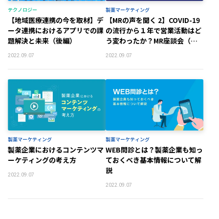
テクノロジー
製薬マーケティング
【地域医療連携の今を取材】デ
【MRの声を聞く 2】COVID-19
ータ連携におけるアプリでの課
の流行から１年で営業活動はど
題解決と未来（後編）
う変わったか？MR座談会（前
編）
2022.09.07
2022.09.07
製薬マーケティング
製薬マーケティング
製薬企業におけるコンテンツマ
WEB問診とは？製薬企業も知っ
ーケティングの考え方
ておくべき基本情報について解
説
2022.09.07
2022.09.07