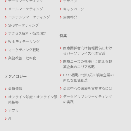
データマーケティング
デザイン
メールマーケティング
キャンペーン
コンテンツマーケティング
疾患啓発
SNSマーケティング
アクセス解析・効果測定
特集
Webディテーリング
医療関係者向け情報提供におけ
マーケティング戦略
るパーソナライズ化の実践
業務改善・効率化
医療ニーズの多様化に応える製
薬企業のエリア戦略
HaaS戦略で切り拓く製薬企業の
テクノロジー
新たな価値創造
患者中心の医療を実現するには
最新情報
データドリブンマーケティング
オンライン診療・オンライン服
の実践
薬指導
アプリ
AI