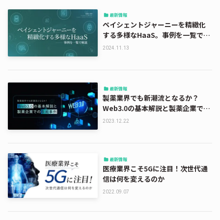
最新情報
ペイシェントジャーニーを精緻化
する多様なHaaS。事例を一覧で解
説
2024.11.13
最新情報
製薬業界でも新潮流となるか？
Web3.0の基本解説と製薬企業での
取組事例
2023.12.22
最新情報
医療業界こそ5Gに注目！次世代通
信は何を変えるのか
2022.09.07