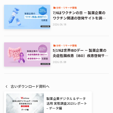
分析・リサーチ情報
7/6はワクチンの日 － 製薬企業の
ワクチン関連の啓発サイトを調査
【2026年6月版】
2026.06.18
分析・リサーチ情報
5/19は世界IBDデー － 製薬企業の
炎症性腸疾患（IBD）疾患啓発サイ
トを調査【2026年5月版】
2026.05.08
古いダウンロード資料へ
製薬企業デジタル＆データ
活用 実態調査2023レポート
– データ編