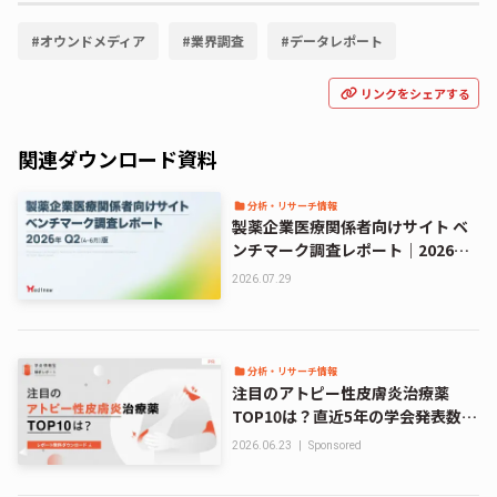
#
オウンドメディア
#
業界調査
#
データレポート
リンクをシェアする
関連ダウンロード資料
分析・リサーチ情報
製薬企業医療関係者向けサイト ベ
ンチマーク調査レポート｜2026年
Q2（4-6月）版
2026.07.29
分析・リサーチ情報
注目のアトピー性皮膚炎治療薬
TOP10は？直近5年の学会発表数か
ら分析｜学会情報データベース解
2026.06.23
|
Sponsored
析レポート