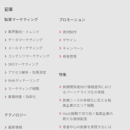
記事
製薬マーケティング
プロモーション
業界動向・トレンド
資材制作
データマーケティング
デザイン
メールマーケティング
キャンペーン
コンテンツマーケティング
疾患啓発
SNSマーケティング
アクセス解析・効果測定
特集
Webディテーリング
医療関係者向け情報提供におけ
マーケティング戦略
るパーソナライズ化の実践
業務改善・効率化
医療ニーズの多様化に応える製
薬企業のエリア戦略
HaaS戦略で切り拓く製薬企業の
テクノロジー
新たな価値創造
患者中心の医療を実現するには
最新情報