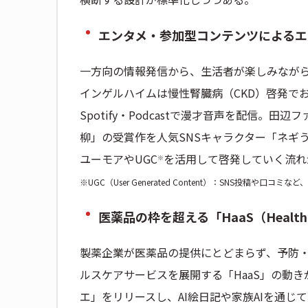
エンタメ・参加型コンテンツによるエ
一方向の情報発信から、生活者が楽しみなが
インゲルハイムは慢性腎臓病（CKD）啓発で
Spotify・Podcastで漫才音声を配信
柳」の受賞作を人気SNSキャラクター「ネギ
ユーモアやUGC
を活用して啓発していく流れ
※
※UGC（User Generated Content）：SNS投稿
医薬品の枠を超える「HaaS（Healthcar
製薬企業が医薬品の提供にとどまらず、予防
ルスケアサービスを展開する「HaaS」の動
エ」をリリースし、AI絵日記や家族AIを通じ