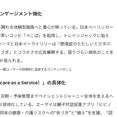
ンゲージメント強化
ら関わる体験型施策へと重心が移っている。日本ベーリンガー
お笑いコンビ「ぺこぱ」を起用し、トレインジャックに加え
。田辺ファーマと日本イーライリリーは「肥満症のただしいミカタ川
うさぎ」とコラボさせ広告展開する。語りづらい病気のことを
が見られる。
や口コミなど、一般ユーザーが自発的に生成するコンテンツのこと
e as a Service）」の具体化
・診断・予後管理までペイシェントジャーニー全体を支えるヘ
きが具体化している。エーザイは親子対話促進アプリ「ヒビノ
て将来の健康・介護リスクへの“気づき”と“備え”を支援。「認