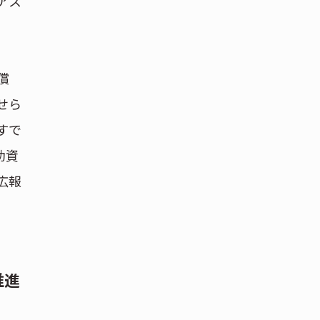
アス
償
せら
すで
助資
広報
推進