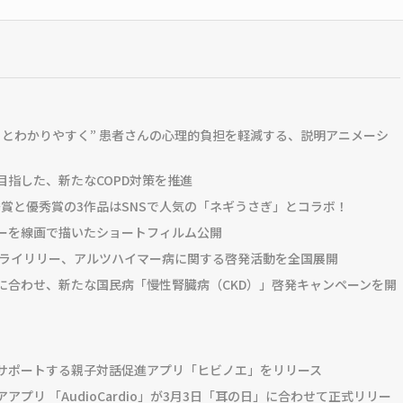
とわかりやすく” 患者さんの心理的負担を軽減する、説明アニメーシ
指した、新たなCOPD対策を推進
秀賞と優秀賞の3作品はSNSで人気の「ネギうさぎ」とコラボ！
ーを線画で描いたショートフィルム公開
ーライリリー、アルツハイマー病に関する啓発活動を全国展開
に合わせ、新たな国民病「慢性腎臓病（CKD）」啓発キャンペーンを開
サポートする親子対話促進アプリ「ヒビノエ」をリリース
リ 「AudioCardio」が3月3日「耳の日」に合わせて正式リリー