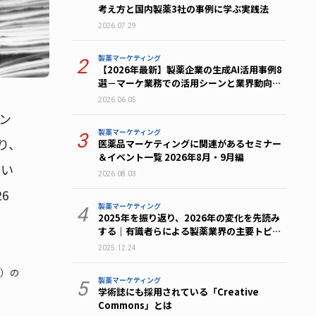
考え方と国内製薬3社の事例に学ぶ実践法
2026.07.29
製薬マーケティング
2
【2026年最新】製薬企業の生成AI活用事例8
選－マーケ業務での活用シーンと業界動向を
解説
2026.06.05
ン
製薬マーケティング
3
り、
医薬品マーケティングに関連があるセミナー
＆イベント一覧 2026年8月・9月編
つい
2026.08.03
6
製薬マーケティング
4
2025年を振り返り、2026年の変化を先読み
する｜有識者らによる製薬業界の主要トピッ
ク総まとめ
2025.12.24
月）の
製薬マーケティング
5
学術誌にも採用されている「Creative
Commons」とは