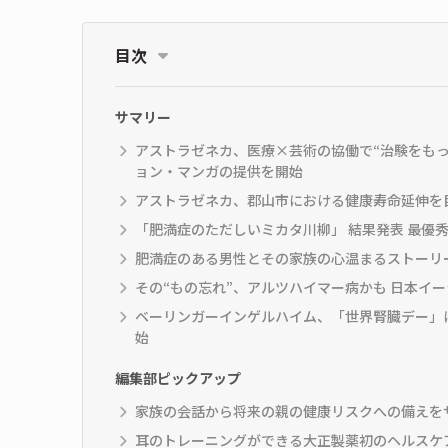
目次
サマリー
アストラゼネカ、医療×芸術の協働で“治験をもっ
ョン・マンガの提供を開始
アストラゼネカ、郡山市における健康寿命延伸を目
「肥満症のただしいミカタ川柳」 結果発表 最優
肥満症のある男性とその家族の心温まるストーリ
その“もの忘れ”、アルツハイマー病かも 日本イ
ベーリンガーインゲルハイム、「世界腎臓デー」
始
編集部ピックアップ
家族の会話から将来の親の健康リスクへの備えを
耳のトレーニングができる大正製薬初のヘルスケアアプ