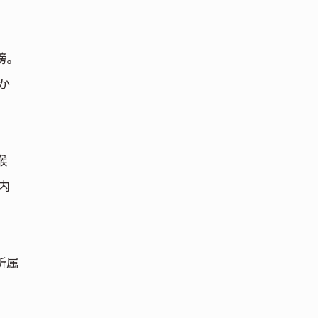
榜。
か
喉
内
所属