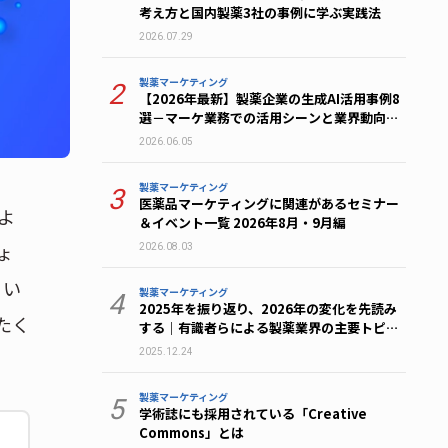
考え方と国内製薬3社の事例に学ぶ実践法
2026.07.29
製薬マーケティング
2
【2026年最新】製薬企業の生成AI活用事例8
選－マーケ業務での活用シーンと業界動向を
解説
2026.06.05
製薬マーケティング
3
医薬品マーケティングに関連があるセミナー
よ
＆イベント一覧 2026年8月・9月編
ょ
2026.08.03
りい
製薬マーケティング
4
2025年を振り返り、2026年の変化を先読み
たく
する｜有識者らによる製薬業界の主要トピッ
ク総まとめ
2025.12.24
製薬マーケティング
5
学術誌にも採用されている「Creative
Commons」とは