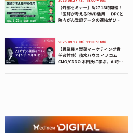
（木）
開催
2026.08.27
18:00〜
【外部セミナー】8/27 18時開催！
「医師が考えるRWD活用 ― DPCと
院内がん登録データの連結がひら
く、患者中心のデータ駆動型医療
―」のお知らせ
（木）
開催
2026.09.17
11:30〜
【異業種×製薬マーケティング責
任者対談】積水ハウス イノコム
CMO/CDDO 木田氏に学ぶ、AI時代
の組織をつくるマインド・スキル
セット