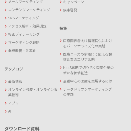
メールマーケティング
キャンペーン
コンテンツマーケティング
疾患啓発
SNSマーケティング
アクセス解析・効果測定
特集
Webディテーリング
医療関係者向け情報提供におけ
マーケティング戦略
るパーソナライズ化の実践
業務改善・効率化
医療ニーズの多様化に応える製
薬企業のエリア戦略
HaaS戦略で切り拓く製薬企業の
テクノロジー
新たな価値創造
患者中心の医療を実現するには
最新情報
データドリブンマーケティング
オンライン診療・オンライン服
の実践
薬指導
アプリ
AI
ダウンロード資料