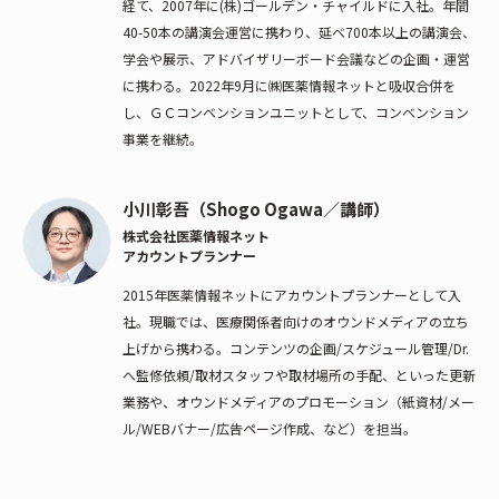
経て、2007年に(株)ゴールデン・チャイルドに入社。年間
40-50本の講演会運営に携わり、延べ700本以上の講演会、
学会や展示、アドバイザリーボード会議などの企画・運営
に携わる。2022年9月に㈱医薬情報ネットと吸収合併を
し、ＧＣコンベンションユニットとして、コンベンション
事業を継続。
小川彰吾（Shogo Ogawa／講師）
株式会社医薬情報ネット
アカウントプランナー
2015年医薬情報ネットにアカウントプランナーとして入
社。現職では、医療関係者向けのオウンドメディアの立ち
上げから携わる。コンテンツの企画/スケジュール管理/Dr.
へ監修依頼/取材スタッフや取材場所の手配、といった更新
業務や、オウンドメディアのプロモーション（紙資材/メー
ル/WEBバナー/広告ページ作成、など）を担当。