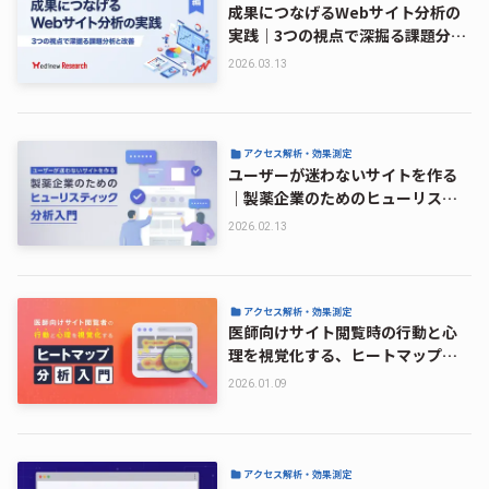
成果につなげるWebサイト分析の
実践｜3つの視点で深掘る課題分析
と改善【後編】
2026.03.13
アクセス解析・効果測定
ユーザーが迷わないサイトを作る
｜製薬企業のためのヒューリステ
ィック分析入門
2026.02.13
アクセス解析・効果測定
医師向けサイト閲覧時の行動と心
理を視覚化する、ヒートマップ分
析入門
2026.01.09
アクセス解析・効果測定