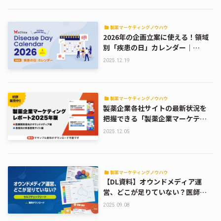
製薬マーケティングノウハウ
2026年の企画立案に使える！領域
別「疾患の日」カレンダー｜
Medinew Disease Day Calendar
2025.12.19
2026【DL資料】
製薬マーケティングノウハウ
製薬企業各社サイトの最新状況を
把握できる「製薬企業マーケティ
ングレポート2025年版」販売中！
2025.12.05
製薬マーケティングノウハウ
【DL資料】オウンドメディア運
営、どこが足りていない？医師向
けサイトセルフチェックシート
2025.09.08