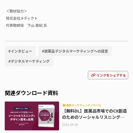
＜取材協力＞
株式会社メディクト
代表取締役 下山 直紀 氏
#
インタビュー
#
医薬品デジタルマーケティングへの提言
#
デジタルマーケティング
リンクをシェアする
関連ダウンロード資料
製薬マーケティングノウハウ
【無料DL】医薬品市場でのCX創造
のためのソーシャルリスニングと
デザイン思考の応用
2026.04.09