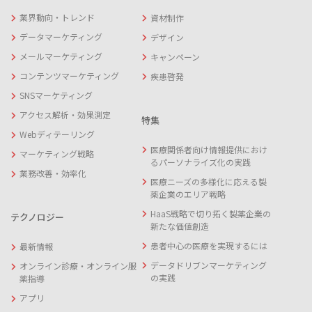
業界動向・トレンド
資材制作
データマーケティング
デザイン
メールマーケティング
キャンペーン
コンテンツマーケティング
疾患啓発
SNSマーケティング
アクセス解析・効果測定
特集
Webディテーリング
医療関係者向け情報提供におけ
マーケティング戦略
るパーソナライズ化の実践
業務改善・効率化
医療ニーズの多様化に応える製
薬企業のエリア戦略
HaaS戦略で切り拓く製薬企業の
テクノロジー
新たな価値創造
患者中心の医療を実現するには
最新情報
データドリブンマーケティング
オンライン診療・オンライン服
の実践
薬指導
アプリ