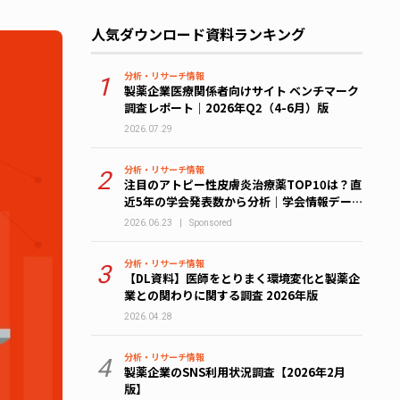
人気ダウンロード資料ランキング
分析・リサーチ情報
1
製薬企業医療関係者向けサイト ベンチマーク
調査レポート｜2026年Q2（4-6月）版
2026.07.29
分析・リサーチ情報
2
注目のアトピー性皮膚炎治療薬TOP10は？直
近5年の学会発表数から分析｜学会情報デー
タベース解析レポート
2026.06.23
|
Sponsored
分析・リサーチ情報
3
【DL資料】医師をとりまく環境変化と製薬企
業との関わりに関する調査 2026年版
2026.04.28
分析・リサーチ情報
4
製薬企業のSNS利用状況調査【2026年2月
版】