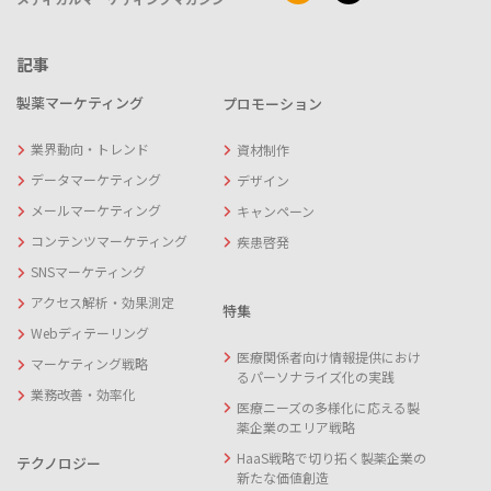
記事
製薬マーケティング
プロモーション
業界動向・トレンド
資材制作
データマーケティング
デザイン
メールマーケティング
キャンペーン
コンテンツマーケティング
疾患啓発
SNSマーケティング
アクセス解析・効果測定
特集
Webディテーリング
医療関係者向け情報提供におけ
マーケティング戦略
るパーソナライズ化の実践
業務改善・効率化
医療ニーズの多様化に応える製
薬企業のエリア戦略
HaaS戦略で切り拓く製薬企業の
テクノロジー
新たな価値創造