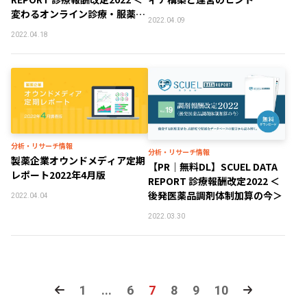
変わるオンライン診療・服薬指
2022.04.09
導＞
2022.04.18
分析・リサーチ情報
分析・リサーチ情報
製薬企業オウンドメディア定期
【PR｜無料DL】SCUEL DATA
レポート2022年4月版
REPORT 診療報酬改定2022 ＜
後発医薬品調剤体制加算の今＞
2022.04.04
2022.03.30
1
...
6
7
8
9
10