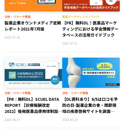
分析・リサーチ情報
製薬マーケティングノウハウ
製薬企業オウンドメディア定期
【PR】無料DL！医薬品マーケ
レポート2021年7月版
ティングにおける学会情報デー
タベースの活用ガイドブック
2022.07.02
2022.07.01
分析・リサーチ情報
分析・リサーチ情報
【PR｜無料DL】SCUEL DATA
【DL資料あり】6/5はロコモ予
REPORT 【診療報酬改定
防の日-製薬企業の骨・関節領
2022】後発医薬品使⽤体制加算
域の疾患啓発サイトを調査
の今
【2022年5月版】
2022.05.31
2022.05.20