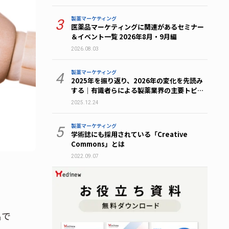
製薬マーケティング
3
医薬品マーケティングに関連があるセミナー
＆イベント一覧 2026年8月・9月編
2026.08.03
製薬マーケティング
4
2025年を振り返り、2026年の変化を先読み
する｜有識者らによる製薬業界の主要トピッ
ク総まとめ
2025.12.24
製薬マーケティング
5
学術誌にも採用されている「Creative
Commons」とは
2022.09.07
名で