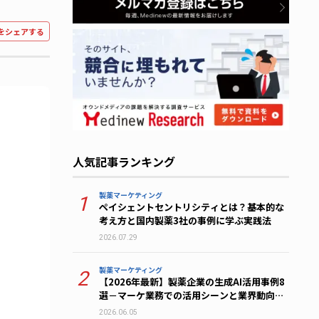
をシェアする
人気記事ランキング
製薬マーケティング
1
ペイシェントセントリシティとは？基本的な
考え方と国内製薬3社の事例に学ぶ実践法
2026.07.29
製薬マーケティング
2
【2026年最新】製薬企業の生成AI活用事例8
選－マーケ業務での活用シーンと業界動向を
解説
2026.06.05