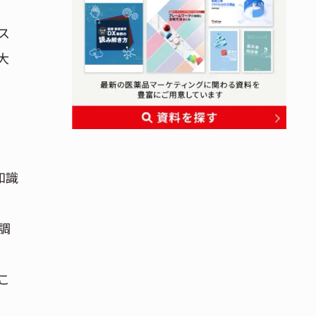
ス
大
た知識
調
こ