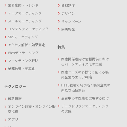
業界動向・トレンド
資材制作
データマーケティング
デザイン
メールマーケティング
キャンペーン
コンテンツマーケティング
疾患啓発
SNSマーケティング
アクセス解析・効果測定
特集
Webディテーリング
医療関係者向け情報提供におけ
マーケティング戦略
るパーソナライズ化の実践
業務改善・効率化
医療ニーズの多様化に応える製
薬企業のエリア戦略
HaaS戦略で切り拓く製薬企業の
テクノロジー
新たな価値創造
患者中心の医療を実現するには
最新情報
データドリブンマーケティング
オンライン診療・オンライン服
の実践
薬指導
アプリ