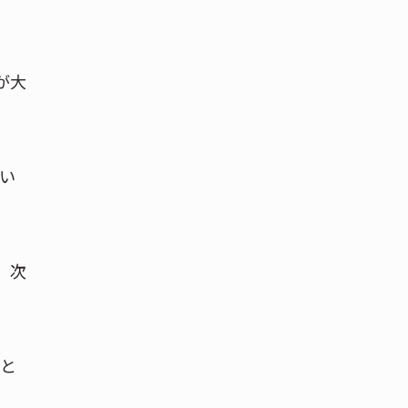
が大
しい
、次
こと