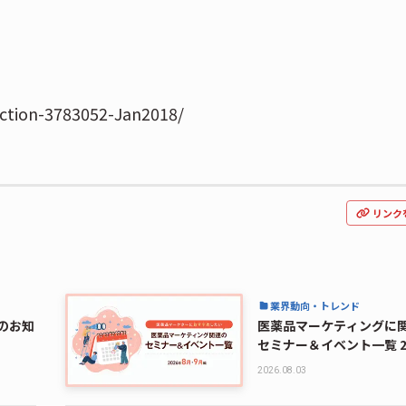
iction-3783052-Jan2018/
リンク
業界動向・トレンド
定のお知
医薬品マーケティングに
セミナー＆イベント一覧 2
月・9月編
2026.08.03