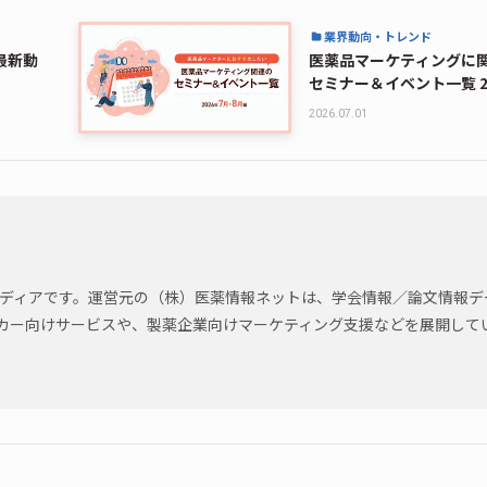
業界動向・トレンド
最新動
医薬品マーケティングに
セミナー＆イベント一覧 2
月・8月編
2026.07.01
のメディアです。運営元の（株）医薬情報ネットは、学会情報／論文情報デ
カー向けサービスや、製薬企業向けマーケティング支援などを展開して