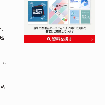
ず、
述
」こ
固執