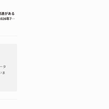
関連がある
026年7
ータ
いま