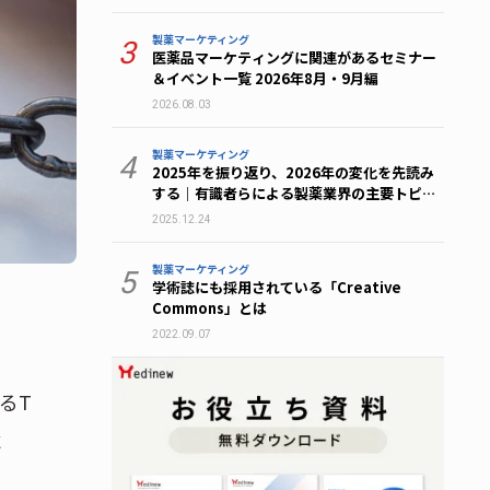
製薬マーケティング
3
医薬品マーケティングに関連があるセミナー
＆イベント一覧 2026年8月・9月編
2026.08.03
製薬マーケティング
4
2025年を振り返り、2026年の変化を先読み
する｜有識者らによる製薬業界の主要トピッ
ク総まとめ
2025.12.24
製薬マーケティング
5
学術誌にも採用されている「Creative
Commons」とは
2022.09.07
るT
C