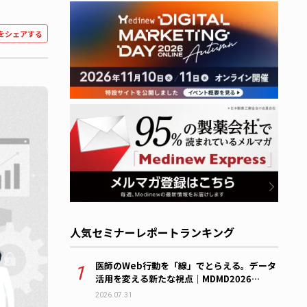
をシェアする
人気セミナーレポートランキング
医師のWeb行動を「線」でとらえる。データ
1
活用を変える新たな視点｜MDMD2026
Summerレポート
2026.07.31