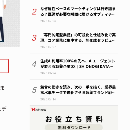
なぜ属性ベースのマーケティングは行き詰ま
2
る？医師が必要な瞬間に届けるオプティチャ
ネルへの転換｜MDMD2026 Summerレポー
2026.07.24
ト
「専門的定型業務」の可視化と仕組み化で実
3
現。コア業務に集中する、旭化成セラピュー
ティクスの新体制｜MDMD2026 Summerレ
2026.07.27
ポート
生成AI利用率100％の先へ、AIエージェント
4
が変える製薬企業DX｜SHIONOGI DATA
SCIENCE FES 2026
2026.06.24
いま
競合の動きを読み、次の一手を描く。業界最
5
高水準データで進化させる製薬ブランド戦略
｜MDMD2026 Summerレポート
2026.07.14
なデ