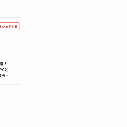
をシェアする
開催！
PCと
ひら
医療