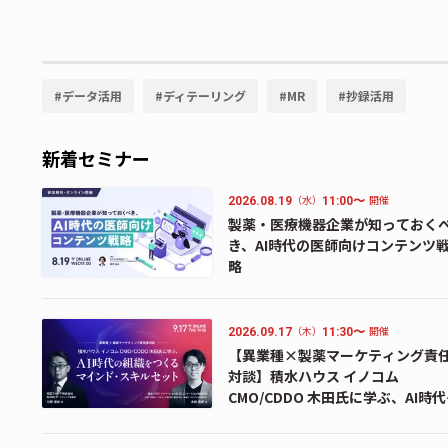
#
データ活用
#
ディテーリング
#
MR
#
抄録活用
新着セミナー
（水）
開催
2026.08.19
11:00〜
製薬・医療機器企業が知っておく
き、AI時代の医師向けコンテンツ
略
（木）
開催
2026.09.17
11:30〜
【異業種×製薬マーケティング責
対談】積水ハウス イノコム
CMO/CDDO 木田氏に学ぶ、AI時
組織をつくるマインド・スキルセ