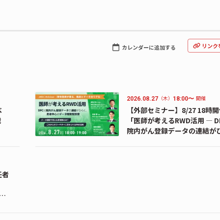
リンク
カレンダーに追加する
（木）
開催
2026.08.27
18:00〜
べ
【外部セミナー】8/27 18時
戦
「医師が考えるRWD活用 ― D
院内がん登録データの連結が
く、患者中心のデータ駆動型
―」のお知らせ
任者
代の
ット