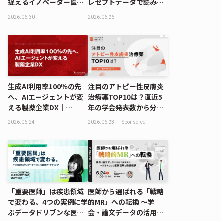
捉えるイノベーター医師
レセプトデータで読み解
と実践的アプローチ
く市場と顧客｜
2026.06.30
2026.06.26
MDMD2026 Summerレ
ポート
生成AI利用率100％の先
注目のアトピー性皮膚炎
へ、AIエージェントが変
治療薬TOP10は？直近5
える製薬企業DX｜
年の学会発表数から分析
SHIONOGI DATA
｜学会情報データベース
2026.06.24
2026.06.23
|
Sponsored
SCIENCE FES 2026
解析レポート
「重要医師」は疾患領域
医師から選ばれる「戦略
で変わる。4つの実例に学
的MR」への転換 〜学
ぶデータドリブンな医師
会・論文データの活用で