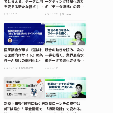
でとらえる。データ活用
ーゲティング精緻化のカ
を変える新たな視点｜
ギ「データ連携」の最新
MDMD2026 Summerレ
動向―JMDCグループ総
2026.07.31
2026.07.29
|
Sponsored
ポート
括レポート｜ファーマIT
＆デジタルヘルス エキス
ポ 2026
医師調査が示す『選ばれ
競合の動きを読み、次の
る医師向けサイト』の条
一手を描く。業界最高水
件－AI時代の個別化とデ
準データで進化させる製
ータドリブンCX｜ファー
薬ブランド戦略｜
2026.07.22
|
Sponsored
2026.07.14
マIT＆デジタルヘルス エ
MDMD2026 Summerレ
キスポ 2026
ポート
新薬上市後“最初に動く医
新薬ローンチの成否は
師”は誰か？ 学会情報で
「初動設計」で変わる。