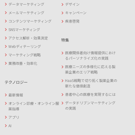
データマーケティング
デザイン
メールマーケティング
キャンペーン
コンテンツマーケティング
疾患啓発
SNSマーケティング
アクセス解析・効果測定
特集
Webディテーリング
医療関係者向け情報提供におけ
マーケティング戦略
るパーソナライズ化の実践
業務改善・効率化
医療ニーズの多様化に応える製
薬企業のエリア戦略
HaaS戦略で切り拓く製薬企業の
テクノロジー
新たな価値創造
患者中心の医療を実現するには
最新情報
データドリブンマーケティング
オンライン診療・オンライン服
の実践
薬指導
アプリ
AI