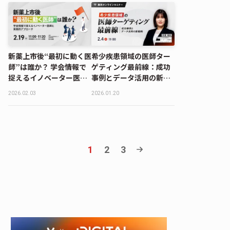
新薬上市後“最初に動く医
希少疾患領域の医師ター
師”は誰か？ 学会情報で
ゲティング最前線：成功
捉えるイノベーター医師
事例とデータ活用の新戦
と実践的アプローチ
略
2026.02.03
2026.01.20
1
2
3