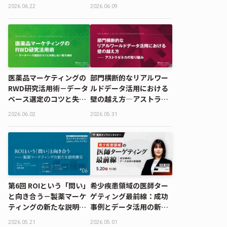
ターゲティング｜
実現する、一歩踏み込ん
2026.06.22
2026.06.09
MDMD2026 Summerレ
だ医師理解と価値提供〜
ポート
医薬品マーケティングの
部門横断的なリアルワー
RWD研究活用術－データ
ルドデータ活用における
ベース選定のコツと失敗
壁の越え方―アストラゼ
しない導入検討｜ファー
ネカの取り組み｜ファー
2026.06.02
2026.05.31
マIT＆デジタルヘルス エ
マIT＆デジタルヘルス エ
キスポ 2026
キスポ 2026
第6回 ROIという「問い」
希少疾患領域の医師ター
と向き合う－製薬マーケ
ゲティング最前線：成功
ティングの新たな説明責
事例とデータ活用の新戦
任｜製薬マーケ部門担当
略
2026.05.21
2026.05.01