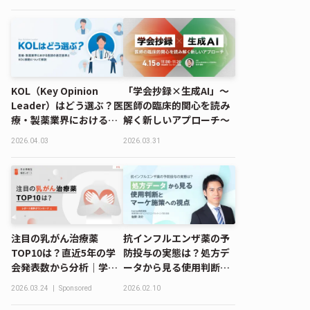
者と考えるオムニチャネ
ル時代の包括的なブラン
ドプラン
KOL（Key Opinion
「学会抄録×生成AI」～
Leader）はどう選ぶ？医
医師の臨床的関心を読み
療・製薬業界における医
解く新しいアプローチ～
師の選定基準とKOL戦略
2026.04.03
2026.03.31
について解説
注目の乳がん治療薬
抗インフルエンザ薬の予
TOP10は？直近5年の学
防投与の実態は？処方デ
会発表数から分析｜学会
ータから見る使用判断と
情報データベース解析レ
マーケ施策への視点
2026.03.24
|
Sponsored
2026.02.10
ポート