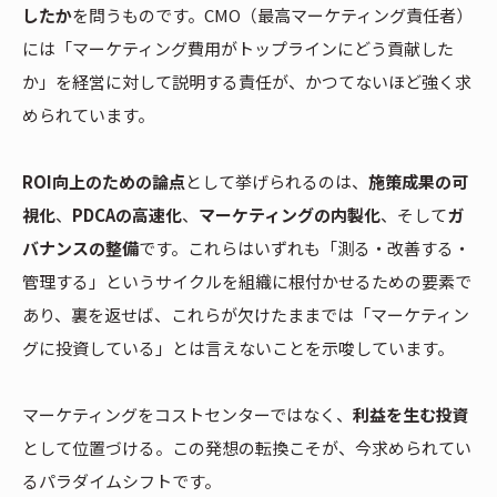
したか
を問うものです。CMO（最高マーケティング責任者）
には「マーケティング費用がトップラインにどう貢献した
か」を経営に対して説明する責任が、かつてないほど強く求
められています。
ROI向上のための論点
として挙げられるのは、
施策成果の可
視化
、
PDCAの高速化
、
マーケティングの内製化
、そして
ガ
バナンスの整備
です。これらはいずれも「測る・改善する・
管理する」というサイクルを組織に根付かせるための要素で
あり、裏を返せば、これらが欠けたままでは「マーケティン
グに投資している」とは言えないことを示唆しています。
マーケティングをコストセンターではなく、
利益を生む投資
として位置づける。この発想の転換こそが、今求められてい
るパラダイムシフトです。