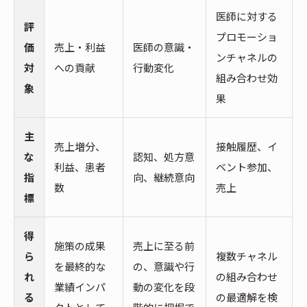
医師に対する
評
プロモーショ
価
売上・利益
医師の意識・
ンチャネルの
対
への貢献
行動変化
組み合わせ効
象
果
主
売上増分、
接触履歴、イ
な
認知、処方意
利益、患者
ベント参加、
指
向、継続意向
数
売上
標
得
施策の成果
売上に至る前
ら
複数チャネル
を最終的な
の、意識や行
れ
の組み合わせ
業績インパ
動の変化を段
る
の最適解を検