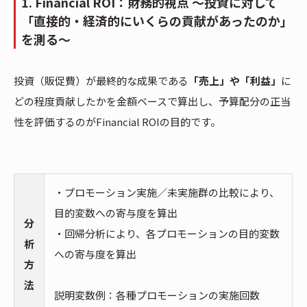
1. Financial ROI：財務的視点 〜投資に対して
「直接的・経済的にいくらの貢献があったのか」
を測る〜
投資（販促費）が最終的な成果である
「売上」や「利益」
に
どの程度貢献したかを金額ベースで算出し、予算配分の正当
性を評価するのがFinancial ROIの目的です。
・プロモーション実施／未実施群の比較により、
目的変数への寄与度を算出
分
・回帰分析により、各プロモーションの目的変数
析
への寄与度を算出
方
法
説明変数例：各種プロモーションの実施回数