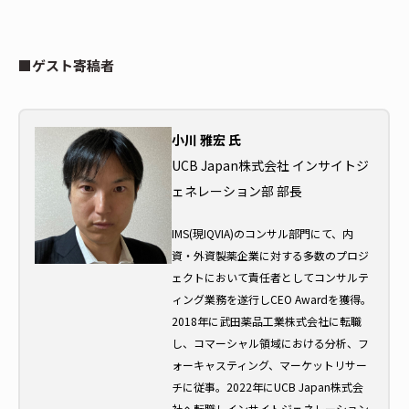
■ゲスト寄稿者
小川 雅宏 氏
UCB Japan株式会社 インサイトジ
ェネレーション部 部長
IMS(現IQVIA)のコンサル部門にて、内
資・外資製薬企業に対する多数のプロジ
ェクトにおいて責任者としてコンサルテ
ィング業務を遂行しCEO Awardを獲得。
2018年に武田薬品工業株式会社に転職
し、コマーシャル領域における分析、フ
ォーキャスティング、マーケットリサー
チに従事。2022年にUCB Japan株式会
社へ転職しインサイトジェネレーション