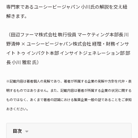
専門家であるユーシービージャパン 小川氏の解説を交え紐
解きます。
（田辺ファーマ株式会社 執行役員 マーケティング本部長 川
野清伸 × ユーシービージャパン株式会社 経理・財務インサ
イト トゥ インパクト本部 インサイトジェネレーション部 部
長 小川 雅宏 氏）
※記載内容は著者個人の見解であり、著者が所属する企業の見解や方針を代弁・表
明するものではありません。また、記載内容は著者が所属する企業の状況に関する
ものではなく、あくまで著者の認識における製薬企業一般の話であることをご承知
おきください。
目次