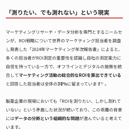
「測りたい、でも測れない」という現実
マーケティングリサーチ・データ分析を専門とするニールセ
ンが、ROI戦略について世界のマーケティング担当者を調査
し発表した「2024年マーケティング年次報告書」によると、
多くの担当者がROI測定の重要性を認識し自社の測定能力に
自信を持っている一方で、オフラインとデジタルの施策を統
合して
マーケティング活動の総合的なROIを算出できている
と回答した担当者は全体の
38％
に留まっています
。
1）
製薬企業の現場においても「ROIを測りたい、しかし測れて
いない」という矛盾した状況が続いており、この乖離の背景
には
データの分断という組織的な問題
が潜んでいると考えて
います。