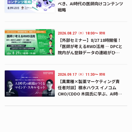
べき、AI時代の医師向けコンテンツ
戦略
（木）
開催
2026.08.27
18:00〜
【外部セミナー】8/27 18時開催！
「医師が考えるRWD活用 ― DPCと
院内がん登録データの連結がひら
く、患者中心のデータ駆動型医療
―」のお知らせ
（木）
開催
2026.09.17
11:30〜
【異業種×製薬マーケティング責
任者対談】積水ハウス イノコム
CMO/CDDO 木田氏に学ぶ、AI時代
の組織をつくるマインド・スキル
セット