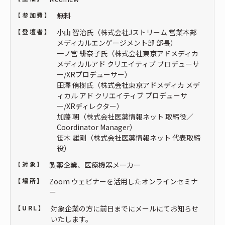
【参加費】
無料
【登壇者】
小山 智治氏（株式会社Jストリーム 営業本部
メディカルエンゲージメント部 部長）
一ノ宮 緋奈子氏（株式会社東京アドメディカ
メディカルアド クリエイティブ プロデューサ
ー/XRプロデューサー）
田澤 侑樹氏（株式会社東京アドメディカ メデ
ィカル アド クリエイティブ プロデューサ
ー/XRディレクター）
加藤 朝（株式会社医薬情報ネット 取締役／
Coordinator Manager）
笹木 雄剛（株式会社医薬情報ネット 代表取締
役）
【対象】
製薬企業、医療機器メーカー
【場所】
Zoom ウェビナーを活用したオンラインセミナ
ー
【URL】
対象企業の方に前日までにメールにてお知らせ
いたします。