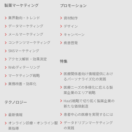
製薬マーケティング
プロモーション
業界動向・トレンド
資材制作
データマーケティング
デザイン
メールマーケティング
キャンペーン
コンテンツマーケティング
疾患啓発
SNSマーケティング
アクセス解析・効果測定
特集
Webディテーリング
医療関係者向け情報提供におけ
マーケティング戦略
るパーソナライズ化の実践
業務改善・効率化
医療ニーズの多様化に応える製
薬企業のエリア戦略
HaaS戦略で切り拓く製薬企業の
テクノロジー
新たな価値創造
患者中心の医療を実現するには
最新情報
データドリブンマーケティング
オンライン診療・オンライン服
の実践
薬指導