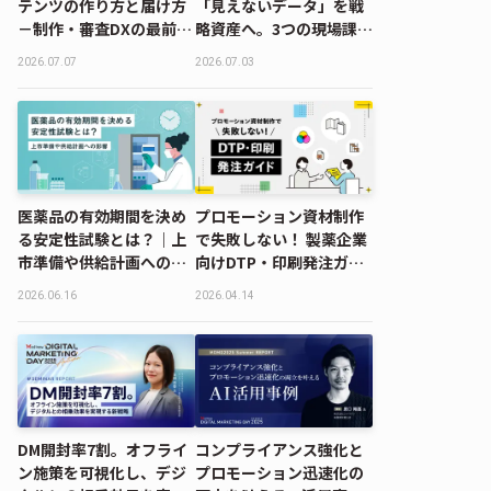
テンツの作り方と届け方
「見えないデータ」を戦
－制作・審査DXの最前線
略資産へ。3つの現場課題
｜MDMD2026 Summer
へのDXアプローチ｜
2026.07.07
2026.07.03
レポート
MDMD2026 Summerレ
ポート
医薬品の有効期間を決め
プロモーション資材制作
る安定性試験とは？｜上
で失敗しない！ 製薬企業
市準備や供給計画への影
向けDTP・印刷発注ガイ
響
ド
2026.06.16
2026.04.14
DM開封率7割。オフライ
コンプライアンス強化と
ン施策を可視化し、デジ
プロモーション迅速化の