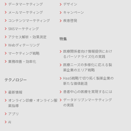
データマーケティング
デザイン
メールマーケティング
キャンペーン
コンテンツマーケティング
疾患啓発
SNSマーケティング
アクセス解析・効果測定
特集
Webディテーリング
医療関係者向け情報提供におけ
マーケティング戦略
るパーソナライズ化の実践
業務改善・効率化
医療ニーズの多様化に応える製
薬企業のエリア戦略
HaaS戦略で切り拓く製薬企業の
テクノロジー
新たな価値創造
患者中心の医療を実現するには
最新情報
データドリブンマーケティング
オンライン診療・オンライン服
の実践
薬指導
アプリ
AI