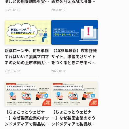
タルとの相乗効果を実現
両立を叶えるAI活用事例
する新戦略｜MDMD2025
｜MDMD2025 Summer
2025.12.10
2025.08.01
Autumnレポート
レポート
新薬ローンチ、何を準備
【2025年最新】疾患啓発
すればいい？製薬プロマ
サイト、患者向けサイト
ネのための上市準備ガイ
をつくるときに守るべき
ド
ルールとは？
2025.04.07
2025.01.31
【ちょこっとウェビナ
【ちょこっとウェビナ
ー】なぜ製薬企業のオウ
ー】なぜ製薬企業のオウ
ンドメディアで製品以外
ンドメディアで製品以外