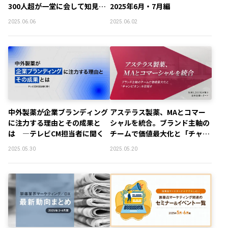
300人超が一堂に会して知見を
2025年6月・7月編
深化
2025.06.06
2025.06.02
中外製薬が企業ブランディング
アステラス製薬、MAとコマー
に注力する理由とその成果と
シャルを統合。ブランド主軸の
は ―テレビCM担当者に聞く
チームで価値最大化と「チャン
ピオン」を目指す－社員1,200
2025.05.30
2025.05.20
名が集う全体会議レポート