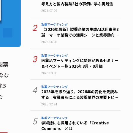
考え方と国内製薬3社の事例に学ぶ実践法
2026.07.29
製薬マーケティング
2
【2026年最新】製薬企業の生成AI活用事例8
選－マーケ業務での活用シーンと業界動向を
解説
2026.06.05
製薬マーケティング
3
医薬品マーケティングに関連があるセミナー
製薬
＆イベント一覧 2026年8月・9月編
際な
2026.08.03
第5
製薬マーケティング
4
2025年を振り返り、2026年の変化を先読み
で
する｜有識者らによる製薬業界の主要トピッ
ク総まとめ
2025.12.24
製薬マーケティング
5
学術誌にも採用されている「Creative
Commons」とは