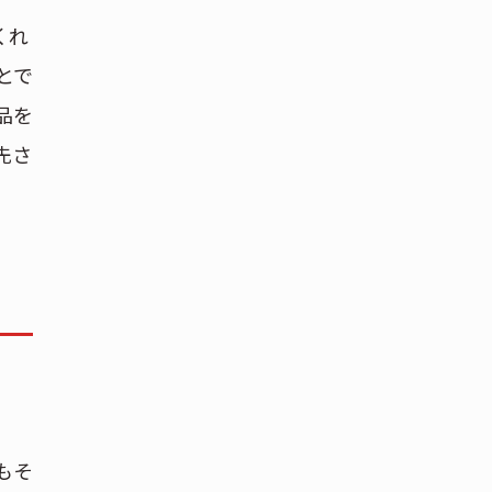
くれ
とで
品を
先さ
もそ