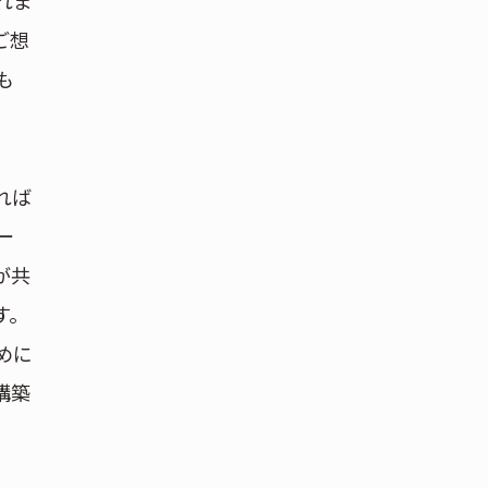
れま
ご想
も
れば
ー
が共
す。
めに
構築