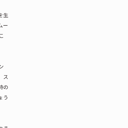
を生
ムー
こ
ン
、ス
時の
ょう