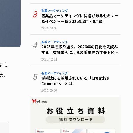
製薬マーケティング
3
医薬品マーケティングに関連があるセミナー
＆イベント一覧 2026年8月・9月編
2026.08.03
製薬マーケティング
4
2025年を振り返り、2026年の変化を先読み
する｜有識者らによる製薬業界の主要トピッ
ク総まとめ
2025.12.24
まし
製薬マーケティング
は、
5
学術誌にも採用されている「Creative
Commons」とは
2022.09.07