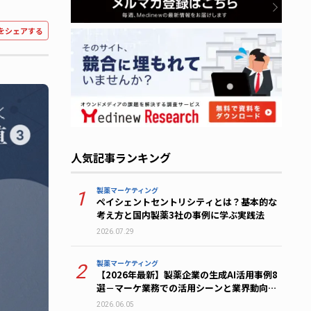
をシェアする
人気記事ランキング
製薬マーケティング
1
ペイシェントセントリシティとは？基本的な
考え方と国内製薬3社の事例に学ぶ実践法
2026.07.29
製薬マーケティング
2
【2026年最新】製薬企業の生成AI活用事例8
選－マーケ業務での活用シーンと業界動向を
解説
2026.06.05