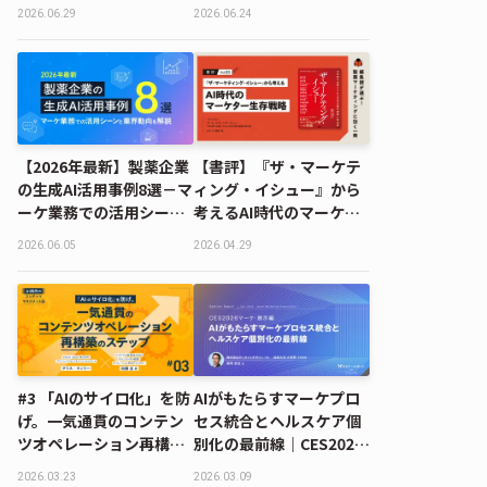
しい構造とは｜
SHIONOGI DATA
2026.06.29
2026.06.24
MDMD2026 Summerレ
SCIENCE FES 2026
ポート
【2026年最新】製薬企業
【書評】『ザ・マーケテ
の生成AI活用事例8選－マ
ィング・イシュー』から
ーケ業務での活用シーン
考えるAI時代のマーケタ
と業界動向を解説
ー生存戦略｜編集部が選
2026.06.05
2026.04.29
ぶ！製薬マーケティング
に効く一冊 #03
#3 「AIのサイロ化」を防
AIがもたらすマーケプロ
げ。一気通貫のコンテン
セス統合とヘルスケア個
ツオペレーション再構築
別化の最前線｜CES2026
のステップ｜AI時代のコ
マーケ・展示編
2026.03.23
2026.03.09