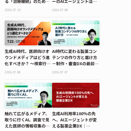
る「治療継続」のための
ーのAIエージェント活用
PSP｜MDMD2026
術
2026.07.10
2026.07.08
Summerレポート
生成AI時代、医師向けオ
AI時代に変わる製薬コン
ウンドメディアはどう進
テンツの作り方と届け方
化すべきか？ 〜検索行動
－制作・審査DXの最前線
の変化と製薬企業のWEB
｜MDMD2026 Summer
2026.07.08
2026.07.07
サイトの新たな役割〜
レポート
触れて広がるメディア、
生成AI利用率100％の先
取りに行くAI。調査で見
へ、AIエージェントが変
えた医師の情報収集の新
える製薬企業DX｜