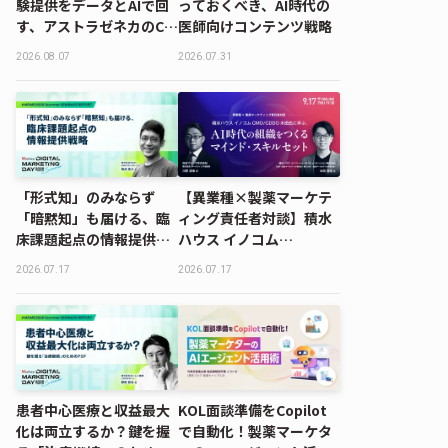
験提供をデータとAIで回
っておくべき、AI時代の
す、アストラゼネカのCX
医師向けコンテンツ戦略
戦略｜MDMD2026
2026.08.07
2026.07.31
Summerレポート
「形式知」のみならず
【異業種×製薬マーケテ
「暗黙知」も届ける、臨
ィング責任者対談】積水
床課題起点の情報提供戦
ハウス イノコム
略｜MDMD2026
CMO/CDDO 木田氏に学
2026.07.17
2026.07.17
Summerレポート
ぶ、AI時代の組織をつく
るマインド・スキルセッ
ト
患者中心医療と収益最大
KOL面談準備をCopilot
化は両立するか？鍵を握
で自動化！製薬マーケタ