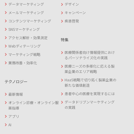
データマーケティング
デザイン
メールマーケティング
キャンペーン
コンテンツマーケティング
疾患啓発
SNSマーケティング
アクセス解析・効果測定
特集
Webディテーリング
医療関係者向け情報提供におけ
マーケティング戦略
るパーソナライズ化の実践
業務改善・効率化
医療ニーズの多様化に応える製
薬企業のエリア戦略
HaaS戦略で切り拓く製薬企業の
テクノロジー
新たな価値創造
患者中心の医療を実現するには
最新情報
データドリブンマーケティング
オンライン診療・オンライン服
の実践
薬指導
アプリ
AI