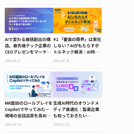
ンテンツマネジメント法
AIで変わる価値創出の構
#2 「審査の限界」は実在
造。最先端テック企業の
しない？AIがもたらすボ
CEOプレゼンをマーケ視
トルネック解消｜AI時代
点で読み解く｜CES2026
のコンテンツマネジメン
2026.02.27
2026.02.18
基調講演編
ト法
MR面談のロールプレイを
生成AI時代のオウンドメ
Copilotでやってみた－
ディア最適化｜製薬企業
現場の会話品質を高める
も知っておきたい
生成AI活用術
LLMO・GEOの基本
2026.02.16
2026.01.22