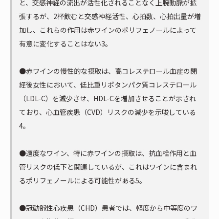
と、交感神経の流出が活性化されることなく上腕動脈が拡
張するが、2杯飲むと交感神経活性、心拍数、心拍出量が増
加し、これらの作用は赤ワインのポリフェノールによって
有意に変化することはない3。
●赤ワインの慢性的な摂取は、高コレステロール血症の閉
経後女性において、低比重リポタンパク質コレステロール
（LDL-C）を減少させ、HDL-Cを増加させることが示され
ており、心血管疾患（CVD）リスクの減少を示唆している
4。
●適度なワイン、特に赤ワインの摂取は、抗血栓作用と血
管リスクの低下と関連しているが、これはワインに含まれ
るポリフェノールによる可能性がある5。
●冠動脈性心疾患（CHD）患者では、軽度から中等度のワ