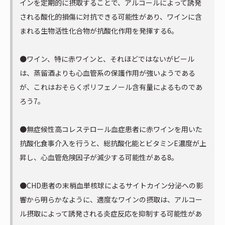
インを定期的に摂取することで、アルコールによって誘発
される酸化的損傷に対抗できる可能性があり、ワインに含
まれる生物活性化合物が抗酸化作用を発揮する6。
●ワイン、特に赤ワインと、それほどではないがビール
は、蒸留酒よりも心血管系の保護作用が強いようである
が、これはおそらくポリフェノール含有量によるものであ
ろう7。
●無症候性高コレステロール血症患者に赤ワインを用いた
抗酸化食事介入を行うと、総抗酸化能とビタミンE濃度が上
昇し、心血管危険因子が減少する可能性がある8。
●CHD患者の末梢血単核球によるサイトカイン分泌への影
響から明らかなように、適度なワインの摂取は、アルコー
ル摂取によって誘発される炎症反応を抑制する可能性があ