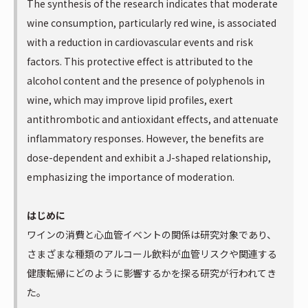
The synthesis of the research indicates that moderate
wine consumption, particularly red wine, is associated
with a reduction in cardiovascular events and risk
factors. This protective effect is attributed to the
alcohol content and the presence of polyphenols in
wine, which may improve lipid profiles, exert
antithrombotic and antioxidant effects, and attenuate
inflammatory responses. However, the benefits are
dose-dependent and exhibit a J-shaped relationship,
emphasizing the importance of moderation.
はじめに
ワインの消費と心血管イベントの関係は研究対象であり、
さまざまな種類のアルコール飲料が血管リスクや関連する
健康転帰にどのように影響するかを探る研究が行われてき
た。