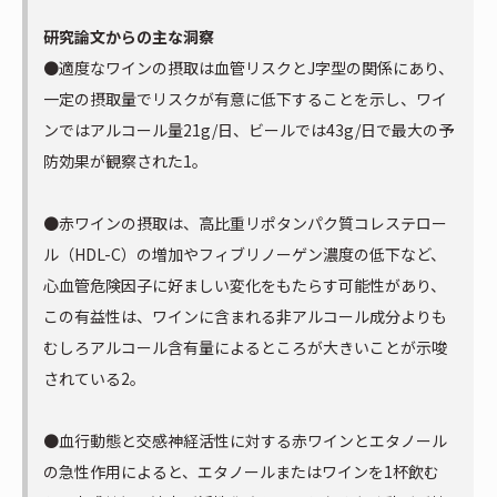
研究論文からの主な洞察
●適度なワインの摂取は血管リスクとJ字型の関係にあり、
一定の摂取量でリスクが有意に低下することを示し、ワイ
ンではアルコール量21g/日、ビールでは43g/日で最大の予
防効果が観察された1。
●赤ワインの摂取は、高比重リポタンパク質コレステロー
ル（HDL-C）の増加やフィブリノーゲン濃度の低下など、
心血管危険因子に好ましい変化をもたらす可能性があり、
この有益性は、ワインに含まれる非アルコール成分よりも
むしろアルコール含有量によるところが大きいことが示唆
されている2。
●血行動態と交感神経活性に対する赤ワインとエタノール
の急性作用によると、エタノールまたはワインを1杯飲む