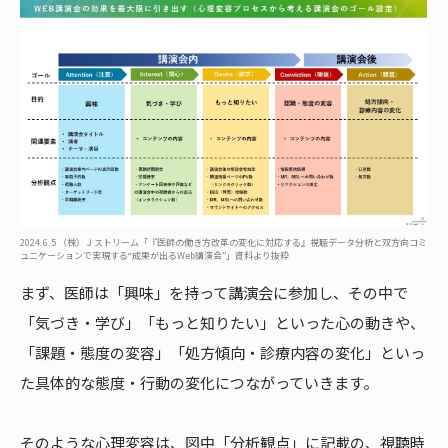
2024.6.5 （株）Ｊストリーム「『医師の働き方改革の変化に対応する』視聴データ分析と双方向コミ
ュニケーションで実現する“成果が出るWeb講演会”」資料より抜粋
まず、医師は「興味」を持って講演会に参加し、その中で
「気づき・学び」「もっと知りたい」といった心の動きや、
「課題・態度の変容」「処方傾向・診療内容の変化」といっ
た具体的な態度・行動の変化につながっていきます。
そのような心理変容は、図中「分析観点」に記載の、視聴時