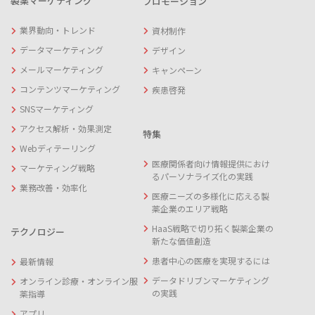
製薬マーケティング
プロモーション
業界動向・トレンド
資材制作
データマーケティング
デザイン
メールマーケティング
キャンペーン
コンテンツマーケティング
疾患啓発
SNSマーケティング
アクセス解析・効果測定
特集
Webディテーリング
医療関係者向け情報提供におけ
マーケティング戦略
るパーソナライズ化の実践
業務改善・効率化
医療ニーズの多様化に応える製
薬企業のエリア戦略
HaaS戦略で切り拓く製薬企業の
テクノロジー
新たな価値創造
患者中心の医療を実現するには
最新情報
データドリブンマーケティング
オンライン診療・オンライン服
の実践
薬指導
アプリ