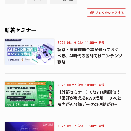
リンクをシェアする
新着セミナー
（水）
開催
2026.08.19
11:00〜
製薬・医療機器企業が知っておく
べき、AI時代の医師向けコンテンツ
戦略
（木）
開催
2026.08.27
18:00〜
【外部セミナー】8/27 18時開催！
「医師が考えるRWD活用 ― DPCと
院内がん登録データの連結がひら
く、患者中心のデータ駆動型医療
―」のお知らせ
（木）
開催
2026.09.17
11:30〜