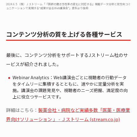
2024.6.5 （株）Ｊストリーム「『医師の働き方改革の変化に対応する』視聴データ分析と双方向コミ
ュニケーションで実現する“成果が出るWeb講演会”」資料より抜粋
コンテンツ分析の質を上げる各種サービス
最後に、コンテンツ分析をサポートするJストリーム社のサ
ービスが紹介されました。
Webinar Analytics：Web講演会ごとに視聴者の行動データ
をタイムリーに集積するとともに、速やかに定量分析を実
施。講演会の課題発見や、視聴者のニーズ把握、満足度の向
上に役立つサービスです。
詳細はこちら：
製薬会社・病院など実績多数「医薬・医療業
界向けソリューション 」 - Ｊストリーム (stream.co.jp)