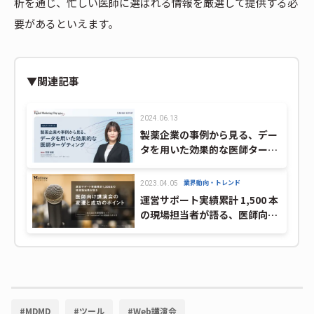
析を通じ、忙しい医師に選ばれる情報を厳選して提供する必
要があるといえます。
▼関連記事
2024.06.13
製薬企業の事例から見る、デー
タを用いた効果的な医師ターゲ
ティング／
MDMD2024Summerレポート
業界動向・トレンド
2023.04.05
運営サポート実績累計 1,500 本
の現場担当者が語る、医師向け
講演会の変遷と成功のポイント
#
MDMD
#
ツール
#
Web講演会