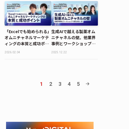
「Excelでも始められる」
生成AIで越える製薬オム
オムニチャネルマーケテ
ニチャネルの壁。他業界
ィングの本質と成功ポイ
事例とワークショップで
ント｜MDMD2025
探る次の一歩｜
2026.02.04
2025.12.22
Autumnレポート
MDMD2025 Autumnレポ
ート
1
2
3
4
5