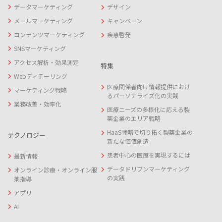
データマーケティング
デザイン
メールマーケティング
キャンペーン
コンテンツマーケティング
疾患啓発
SNSマーケティング
アクセス解析・効果測定
特集
Webディテーリング
医療関係者向け情報提供におけ
マーケティング戦略
るパーソナライズ化の実践
業務改善・効率化
医療ニーズの多様化に応える製
薬企業のエリア戦略
HaaS戦略で切り拓く製薬企業の
テクノロジー
新たな価値創造
患者中心の医療を実現するには
最新情報
データドリブンマーケティング
オンライン診療・オンライン服
の実践
薬指導
アプリ
AI