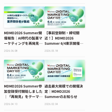
ポート
MDMD2026 Summerレ
ポート
MDMD2026 Summer開
【事前登録制・締切間
催報告｜AI時代の製薬マ
近！】MDMD2026
ーケティングを再発見す
Summer 6/4東京開催
べく、業界関係者が集結
（参加無料）｜AI時代に
2026.06.08
2026.05.18
求められる製薬マーケテ
ィングとは
MDMD2026 Summer参
過去最大規模での開催決
加登録受付開始しました
定｜MDMD2026
｜「再発見」をテーマ
Summerのお知らせ
に、6月4日（木）東京開
2026.04.13
2026.02.04
催