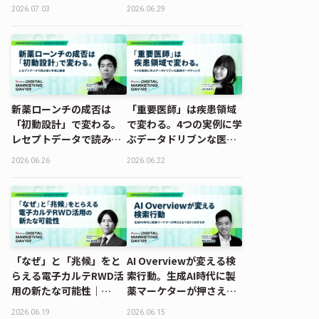
へのDXアプローチ｜
しい構造とは｜
2026.07.03
2026.06.29
MDMD2026 Summerレ
MDMD2026 Summerレ
ポート
ポート
新薬ローンチの成否は
「重要医師」は疾患領域
「初動設計」で変わる。
で変わる。4つの実例に学
レセプトデータで読み解
ぶデータドリブンな医師
く市場と顧客｜
ターゲティング｜
2026.06.26
2026.06.22
MDMD2026 Summerレ
MDMD2026 Summerレ
ポート
ポート
「なぜ」と「兆候」をと
AI Overviewが変える検
らえる電子カルテRWD活
索行動。生成AI時代に製
用の新たな可能性｜
薬マーケターが押さえる
MDMD2026 Summerレ
べき3つの打ち手｜
2026.06.19
2026.06.15