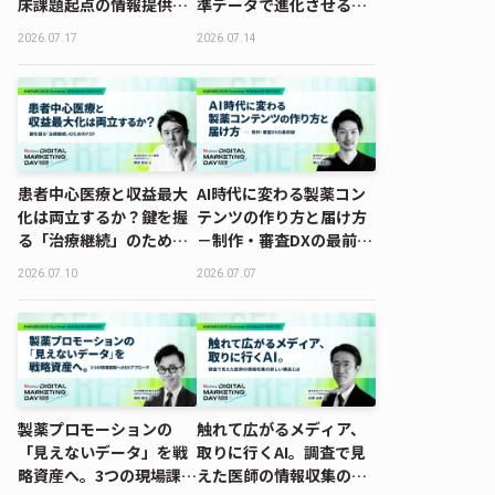
床課題起点の情報提供戦
準データで進化させる製
略｜MDMD2026
薬ブランド戦略｜
2026.07.17
2026.07.14
Summerレポート
MDMD2026 Summerレ
ポート
患者中心医療と収益最大
AI時代に変わる製薬コン
化は両立するか？鍵を握
テンツの作り方と届け方
る「治療継続」のための
－制作・審査DXの最前線
PSP｜MDMD2026
｜MDMD2026 Summer
2026.07.10
2026.07.07
Summerレポート
レポート
製薬プロモーションの
触れて広がるメディア、
「見えないデータ」を戦
取りに行くAI。調査で見
略資産へ。3つの現場課題
えた医師の情報収集の新