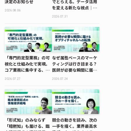
決定のお知らせ
でとらえる。データ活用
を変える新たな視点｜
2026.08.06
MDMD2026 Summerレ
2026.07.31
ポート
「専門的定型業務」の可
なぜ属性ベースのマーケ
視化と仕組み化で実現。
ティングは行き詰まる？
コア業務に集中する、旭
医師が必要な瞬間に届け
化成セラピューティクス
るオプティチャネルへの
2026.07.27
2026.07.24
の新体制｜MDMD2026
転換｜MDMD2026
Summerレポート
Summerレポート
「形式知」のみならず
競合の動きを読み、次の
「暗黙知」も届ける、臨
一手を描く。業界最高水