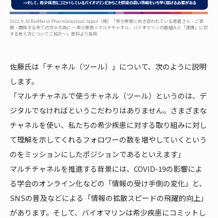
2022.9.30 BioMarin Pharmaceutical Japan（株）「希少疾患に向き合われている患者さん・ご家
族・関係する全ての方々の為に ～希少疾患×マルチチャネル、バイオマリンの取組みと「連携」に対
する考え方についてご紹介～」資料より抜粋
佐藤氏は「チャネル（ツール）」について、次のように説明
します。
「マルチチャネルで使うチャネル（ツール）というのは、デ
ジタルでなければというこだわりはありません。さまざまな
チャネルを使い、私たちの希少疾患に対する取り組みに対し
て理解を示してくれるフォロワーの数を増やしていくという
のをミッションにしたポジションであるといえます」
マルチチャネルを推進する背景には、COVID-19の影響によ
る学会のオンライン化などの「情報の受け手側の変化」と、
SNSの普及などによる「情報の拡散スピードの飛躍的向上」
があります。そして、バイオマリンは希少疾患にコミットし