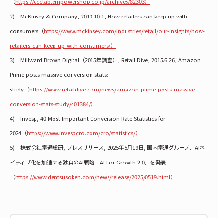
（
https://ecclab.empowershop.co.jp/archives/82303）
2) McKinsey & Company, 2013.10.1, How retailers can keep up with
consumers（
https://www.mckinsey.com/industries/retail/our-insights/how-
retailers-can-keep-up-with-consumers/）
3) Millward Brown Digital（2015年調査）, Retail Dive, 2015.6.26, Amazon
Prime posts massive conversion stats:
study（
https://www.retaildive.com/news/amazon-prime-posts-massive-
conversion-stats-study/401384/）
4) Invesp, 40 Most Important Conversion Rate Statistics for
2024（
https://www.invespcro.com/cro/statistics/）
5) 株式会社電通総研, プレスリリース, 2025年5月19日, 国内電通グループ、AIネ
イティブ化を加速する独自のAI戦略「AI For Growth 2.0」を発表
（
https://www.dentsusoken.com/news/release/2025/0519.html）