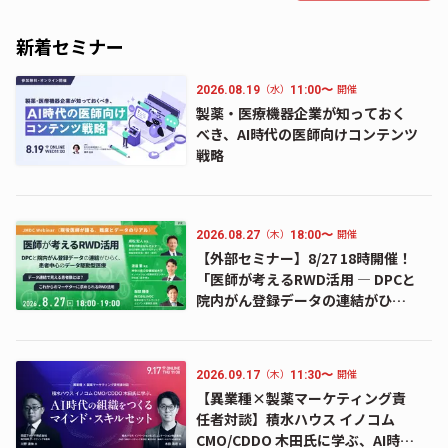
新着セミナー
（水）
開催
2026.08.19
11:00〜
製薬・医療機器企業が知っておく
べき、AI時代の医師向けコンテンツ
戦略
（木）
開催
2026.08.27
18:00〜
【外部セミナー】8/27 18時開催！
「医師が考えるRWD活用 ― DPCと
院内がん登録データの連結がひら
く、患者中心のデータ駆動型医療
―」のお知らせ
（木）
開催
2026.09.17
11:30〜
【異業種×製薬マーケティング責
任者対談】積水ハウス イノコム
CMO/CDDO 木田氏に学ぶ、AI時代